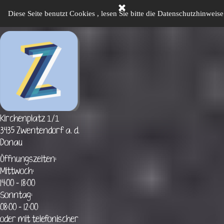
Direkt zum Seiteninhalt
Men
349 - Agfa PARAMAT
Home
Sonderausstellungen
Altes Museum
Neues
▼
Diese Seite benutzt Cookies , lesen Sie bitte die Datenschutzhinweise
1/1
Kir
chenplatz
3435 Zwentendorf a. d.
Donau
Öffnungszeiten:
Mittwoch:
14:00 - 18:00
Sonntag:
08:00 - 12:00
oder mit telefonischer