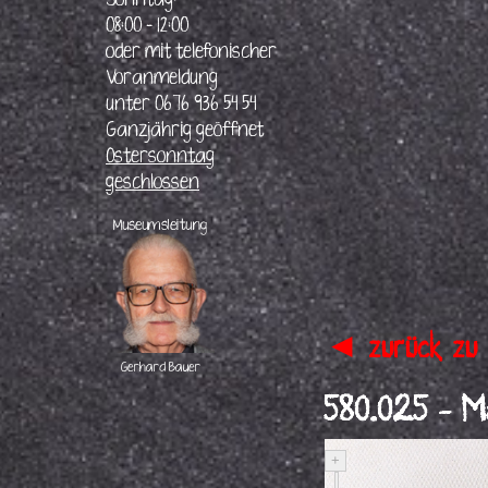
Voranmeldung
unter 0676 936 54 54
Ganzjährig geöffnet
Ostersonntag
geschlossen
Museumsleitung
◄ zurück zu 
Gerhard
Bauer
580.
025 - Ma
+