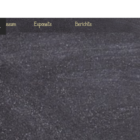
ü überspringen
 Museum
Exponate
Berichte
▼
▼
.