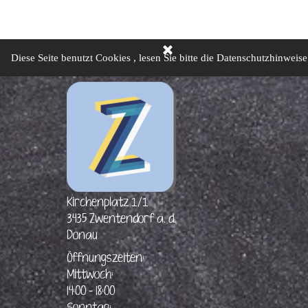
Men
Home
Sonderausstellungen
Altes Museum
Neues
▼
Diese Seite benutzt Cookies , lesen Sie bitte die Datenschutzhinweise
1/1
Kir
chenplatz
3435 Zwentendorf a. d.
Donau
Öffnungszeiten:
Mittwoch:
14:00 - 18:00
Sonntag:
08:00 - 12:00
oder mit telefonischer