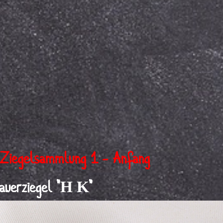
Ziegelsammlung 1 - Anfang
H K
uerziegel "
"